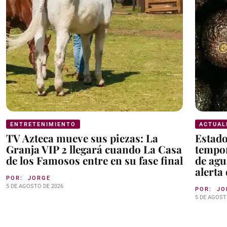
ENTRETENIMIENTO
ACTUAL
TV Azteca mueve sus piezas: La
Estad
Granja VIP 2 llegará cuando La Casa
tempor
de los Famosos entre en su fase final
de agu
alerta
POR:
JORGE
5 DE AGOSTO DE 2026
POR:
JO
5 DE AGOST