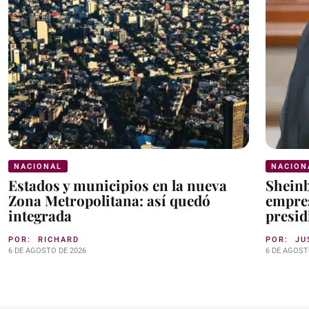
NACIONAL
NACION
Estados y municipios en la nueva
Shein
Zona Metropolitana: así quedó
empres
integrada
presid
POR:
RICHARD
POR:
JU
6 DE AGOSTO DE 2026
6 DE AGOST