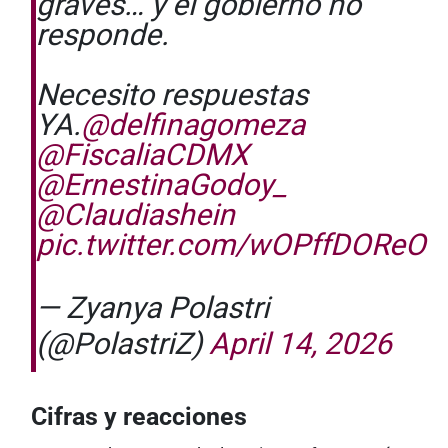
graves… y el gobierno no
responde.
Necesito respuestas
YA.
@delfinagomeza
@FiscaliaCDMX
@ErnestinaGodoy_
@Claudiashein
pic.twitter.com/wOPffDOReO
— Zyanya Polastri
(@PolastriZ)
April 14, 2026
Cifras y reacciones