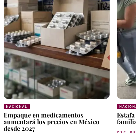
NACIONAL
NACION
Empaque en medicamentos
Estafa
aumentará los precios en México
famili
desde 2027
POR:
RI