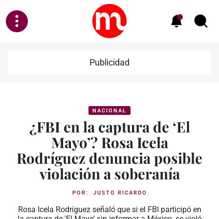
Publicidad
NACIONAL
¿FBI en la captura de ‘El
Mayo’? Rosa Icela
Rodríguez denuncia posible
violación a soberanía
POR:
JUSTO RICARDO
Rosa Icela Rodríguez señaló que si el FBI participó en
la captura de 'El Mayo' sin informar a México, se violó