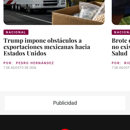
NACIONAL
NACION
Trump impone obstáculos a
Brote 
exportaciones mexicanas hacia
no exi
Estados Unidos
Salud
POR:
PEDRO HERNÁNDEZ
POR:
RI
7 DE AGOSTO DE 2026
7 DE AGOST
Publicidad