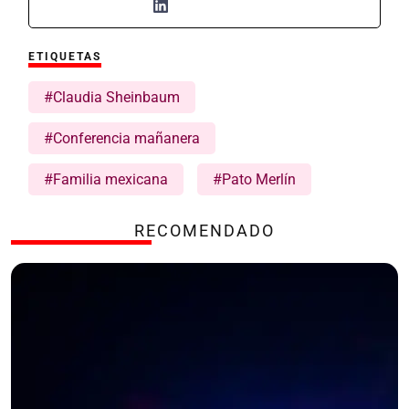
ETIQUETAS
#Claudia Sheinbaum
#Conferencia mañanera
#Familia mexicana
#Pato Merlín
RECOMENDADO