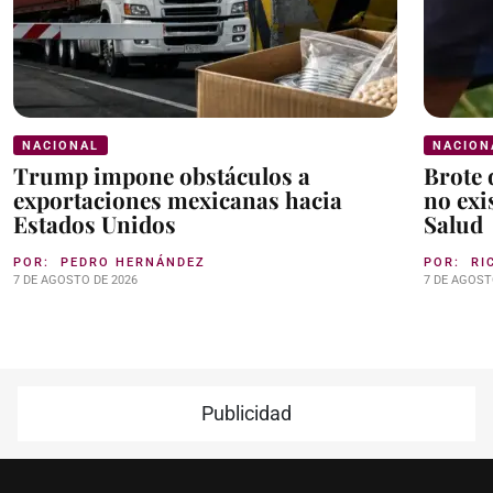
NACIONAL
NACION
Trump impone obstáculos a
Brote 
exportaciones mexicanas hacia
no exi
Estados Unidos
Salud
POR:
PEDRO HERNÁNDEZ
POR:
RI
7 DE AGOSTO DE 2026
7 DE AGOST
Publicidad