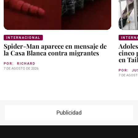
INTERNACIONAL
INTERN
Spider-Man aparece en mensaje de
Adoles
la Casa Blanca contra migrantes
cinco 
en Tai
POR:
RICHARD
7 DE AGOSTO DE 2026
POR:
JU
7 DE AGOST
Publicidad