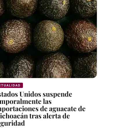
CTUALIDAD
INTERNACI
stados Unidos suspende
Estados 
emporalmente las
millones
mportaciones de aguacate de
del CJNG
choacán tras alerta de
allegado
eguridad
POR:
ISRAE