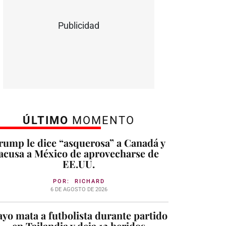
Publicidad
ÚLTIMO
MOMENTO
rump le dice “asquerosa” a Canadá y
acusa a México de aprovecharse de
EE.UU.
POR:
RICHARD
6 DE AGOSTO DE 2026
yo mata a futbolista durante partido
en Tailandia y deja 12 heridos