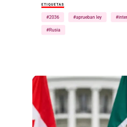
ETIQUETAS
#2036
#aprueban ley
#inte
#Rusia