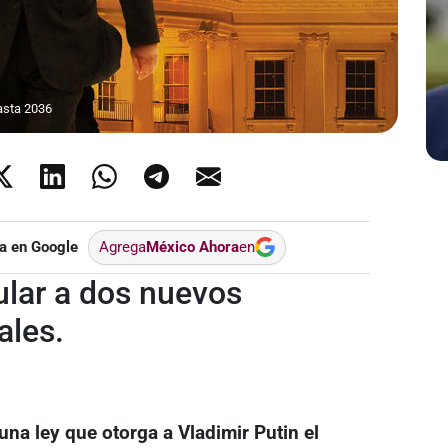
hasta 2036
a en Google
Agrega
México Ahora
en
ular a dos nuevos
ales.
na ley que otorga a Vladimir Putin el