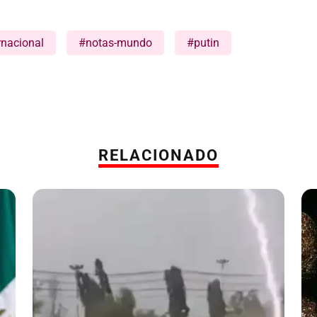
rnacional
#notas-mundo
#putin
RELACIONADO