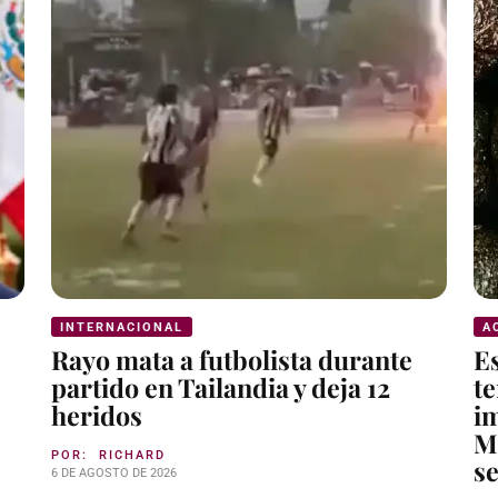
INTERNACIONAL
A
Rayo mata a futbolista durante
E
partido en Tailandia y deja 12
t
heridos
i
Mi
POR:
RICHARD
s
6 DE AGOSTO DE 2026