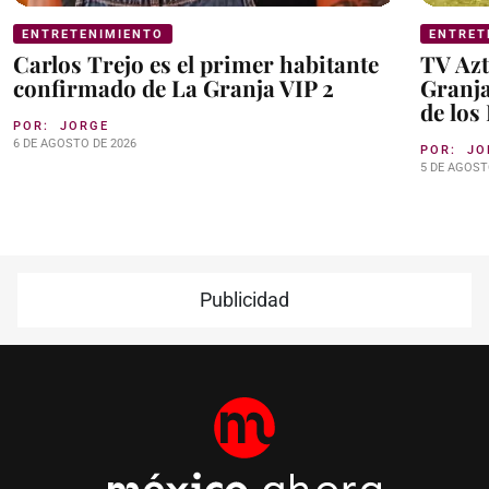
ENTRETENIMIENTO
ENTRET
Carlos Trejo es el primer habitante
TV Azt
confirmado de La Granja VIP 2
Granja
de los
POR:
JORGE
6 DE AGOSTO DE 2026
POR:
JO
5 DE AGOST
Publicidad