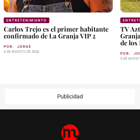
ENTRETENIMIENTO
ENTRET
Carlos Trejo es el primer habitante
TV Azt
confirmado de La Granja VIP 2
Granja
de los
POR:
JORGE
6 DE AGOSTO DE 2026
POR:
JO
5 DE AGOST
Publicidad