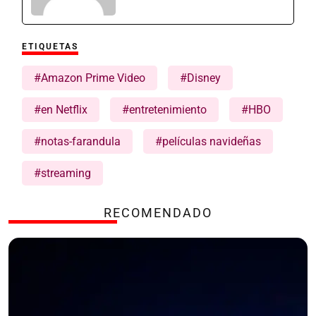
ETIQUETAS
#Amazon Prime Video
#Disney
#en Netflix
#entretenimiento
#HBO
#notas-farandula
#películas navideñas
#streaming
RECOMENDADO