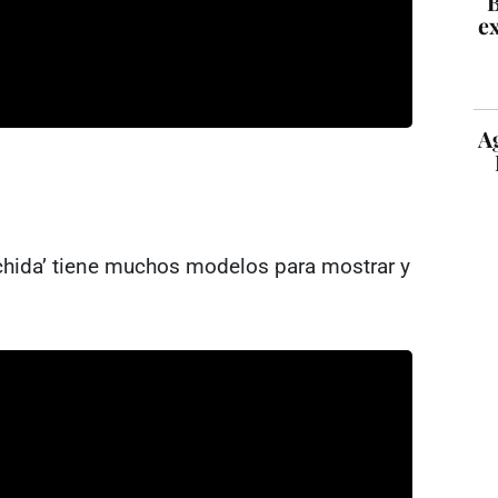
B
ex
A
 chida’ tiene muchos modelos para mostrar y