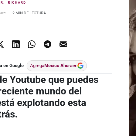
OR:
RICHARD
2 MIN DE LECTURA
2021
a en Google
Agrega
México Ahora
en
 de Youtube que puedes
 creciente mundo del
stá explotando esta
trás.