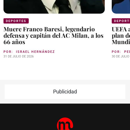
DEPORTES
DEPORT
Muere Franco Baresi, legendario
UEFA a
defensa y capitán del AC Milan, a los
plan d
66 años
Mundi
POR:
ISRAEL HERNÁNDEZ
POR:
PE
31 DE JULIO DE 2026
30 DE JULIO
Publicidad