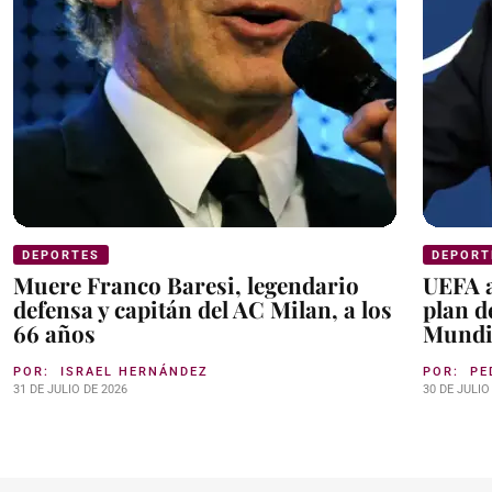
DEPORTES
DEPORT
Muere Franco Baresi, legendario
UEFA a
defensa y capitán del AC Milan, a los
plan d
66 años
Mundi
POR:
ISRAEL HERNÁNDEZ
POR:
PE
31 DE JULIO DE 2026
30 DE JULIO