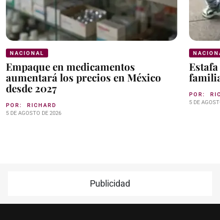
NACIONAL
NACION
Empaque en medicamentos
Estafa
aumentará los precios en México
famili
desde 2027
POR:
RI
5 DE AGOST
POR:
RICHARD
5 DE AGOSTO DE 2026
Publicidad