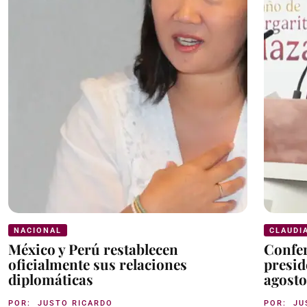
NACIONAL
CLAUDI
México y Perú restablecen
Confer
oficialmente sus relaciones
presid
diplomáticas
agosto
POR:
JUSTO RICARDO
POR:
JU