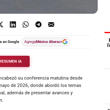
a en Google
Agrega
México Ahora
en
f
RESUMEN IA
ncabezó su conferencia matutina desde
 mayo de 2026, donde abordó los temas
nal, además de presentar avances y
n.