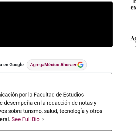
B
ex
A
a en Google
Agrega
México Ahora
en
cación por la Facultad de Estudios
se desempeña en la redacción de notas y
os sobre turismo, salud, tecnología y otros
eral.
See Full Bio