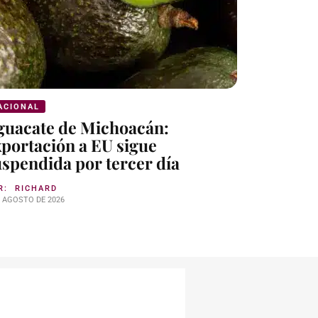
ACIONAL
NACIONAL
guacate de Michoacán:
México y
xportación a EU sigue
oficialm
spendida por tercer día
diplomá
R:
RICHARD
POR:
JUSTO
E AGOSTO DE 2026
7 DE AGOSTO DE 