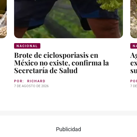
NACIONAL
N
Brote de ciclosporiasis en
A
México no existe, confirma la
e
Secretaría de Salud
su
POR:
RICHARD
PO
7 DE AGOSTO DE 2026
7 D
Publicidad