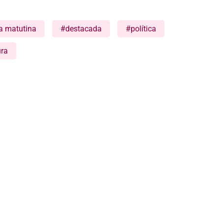
a matutina
#destacada
#política
ra