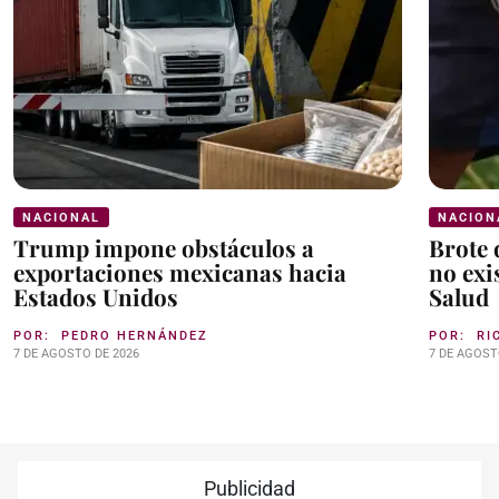
NACIONAL
NACION
Trump impone obstáculos a
Brote 
exportaciones mexicanas hacia
no exi
Estados Unidos
Salud
POR:
PEDRO HERNÁNDEZ
POR:
RI
7 DE AGOSTO DE 2026
7 DE AGOST
Publicidad