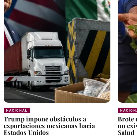
NACIONAL
NACION
Trump impone obstáculos a
Brote 
exportaciones mexicanas hacia
no exi
Estados Unidos
Salud