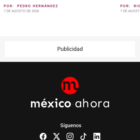
POR:
PEDRO HERNÁNDEZ
POR:
RI
7 DE AGOSTO DE 2026
7 DE AGOST
Publicidad
Síguenos