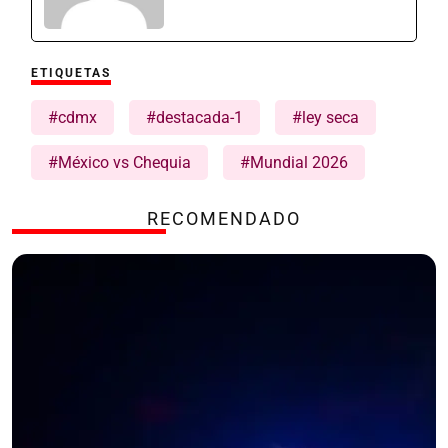
ETIQUETAS
#cdmx
#destacada-1
#ley seca
#México vs Chequia
#Mundial 2026
RECOMENDADO