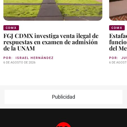
CDMX
CDMX
FGJ CDMX investiga venta ilegal de
Estafa
respuestas en examen de admisión
funcio
de la UNAM
del M
POR:
ISRAEL HERNÁNDEZ
POR:
JU
6 DE AGOSTO DE 2026
6 DE AGOST
Publicidad